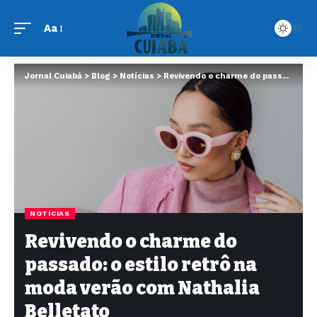
Aa
Jornal Cuiabá
>
Blog
>
Notícias
>
Revivendo o charme do passado: o estilo retrô na moda verão com Nathalia Belletato
NOTÍCIAS
Revivendo o charme do
passado: o estilo retrô na
moda verão com Nathalia
Belletato