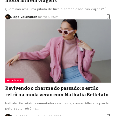
motorista em viagens
Quem não ama uma pitada de luxo e comodidade nas viagens? É…
Diego Velázquez
março 5, 2024
NOTÍCIAS
Revivendo o charme do passado: o estilo
retrô na moda verão com Nathalia Belletato
Nathalia Belletato, comentadora de moda, compartilha sua paixão
pelo estilo retrô na…