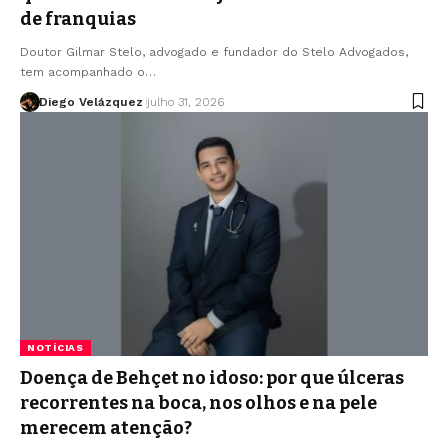
de franquias
Doutor Gilmar Stelo, advogado e fundador do Stelo Advogados,
tem acompanhado o…
Diego Velázquez
julho 31, 2026
NOTÍCIAS
Doença de Behçet no idoso: por que úlceras
recorrentes na boca, nos olhos e na pele
merecem atenção?