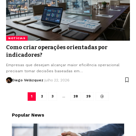
NOTÍCIAS
Como criar operações orientadas por
indicadores?
Empresas que desejam alcançar maior eficiência operacional
precisam tomar decisões baseadas em…
Diego Velázquez
julho 22, 2026
1
2
3
…
28
29
Popular News