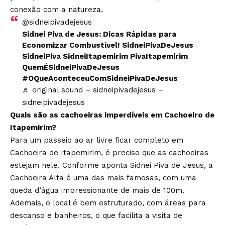
conexão com a natureza.
@sidneipivadejesus
Sidnei Piva de Jesus: Dicas Rápidas para
Economizar Combustível! SidneiPivaDeJesus
SidneiPiva SidneiItapemirim PivaItapemirim
QuemÉSidneiPivaDeJesus
#OQueAconteceuComSidneiPivaDeJesus
♬ original sound – sidneipivadejesus –
sidneipivadejesus
Quais são as cachoeiras imperdíveis em Cachoeiro de
Itapemirim?
Para um passeio ao ar livre ficar completo em
Cachoeira de Itapemirim, é preciso que as cachoeiras
estejam nele. Conforme aponta Sidnei Piva de Jesus, a
Cachoeira Alta é uma das mais famosas, com uma
queda d’água impressionante de mais de 100m.
Ademais, o local é bem estruturado, com áreas para
descanso e banheiros, o que facilita a visita de