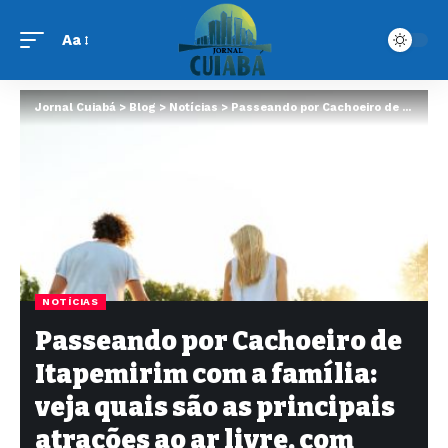
Aa
Jornal Cuiabá
>
Blog
>
Notícias
>
Passeando por Cachoeiro de Itapemirim com a família: veja quais são as principais atrações ao ar livre, com Sidnei Piva de Jesus
NOTÍCIAS
Passeando por Cachoeiro de
Itapemirim com a família:
veja quais são as principais
atrações ao ar livre, com