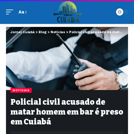
Aa
Jornal Cuiabá
>
Blog
>
Notícias
>
Policial civil acusado de matar homem em bar é preso em Cuiabá
NOTÍCIAS
Policial civil acusado de
matar homem em bar é preso
em Cuiabá