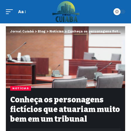
Aa
Jornal Cuiabá
>
Blog
>
Notícias
>
Conheça os personagens fictícios que atuariam muito bem em um tribunal
NOTÍCIAS
Conheça os personagens
fictícios que atuariam muito
bem em um tribunal