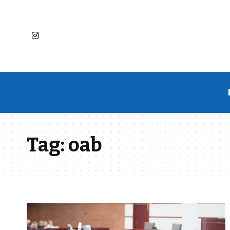
Tag:
oab