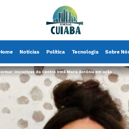
Home
Notícias
Política
Tecnologia
Sobre Nó
ormar: Iniciativas do Centro Irmã Maria Antônia em ação