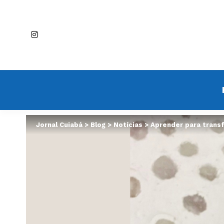
Jornal Cuiabá
>
Blog
>
Notícias
>
Aprender para transf