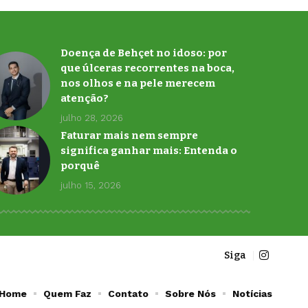
Doença de Behçet no idoso: por
que úlceras recorrentes na boca,
nos olhos e na pele merecem
atenção?
julho 28, 2026
Faturar mais nem sempre
significa ganhar mais: Entenda o
porquê
julho 15, 2026
Siga
Home
Quem Faz
Contato
Sobre Nós
Notícias