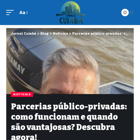
Aa
Jornal Cuiabá
>
Blog
>
Notícias
>
Parcerias público-privadas: como funcionam e quando são vantajosas? Descubra agora!
NOTÍCIAS
Parcerias público-privadas:
como funcionam e quando
são vantajosas? Descubra
agora!