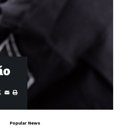
ão
Popular News