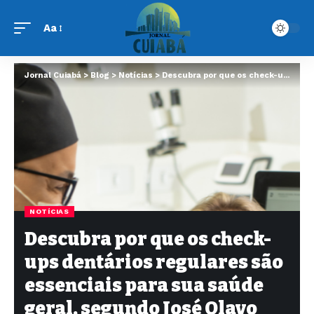
Aa
Jornal Cuiabá
>
Blog
>
Notícias
>
Descubra por que os check-ups dentários regulares são essenciais para sua saúde geral, segundo José Olavo Mendes
NOTÍCIAS
Descubra por que os check-
ups dentários regulares são
essenciais para sua saúde
geral, segundo José Olavo