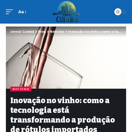
Aa
Jornal Cuiabá
>
Blog
>
Notícias
>
Inovação no vinho: como a tecnologia está transformando a produção de rótulos importados
NOTÍCIAS
Inovação no vinho: como a
tecnologia está
transformando a produção
de rótulos importados