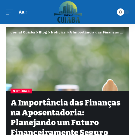
Aa
Jornal Cuiabá
>
Blog
>
Notícias
>
A Importância das Finanças na Aposentadoria: Planejando um Futuro Financeiramente Seguro
NOTÍCIAS
A Importância das Finanças
na Aposentadoria:
Planejando um Futuro
Financeiramente Seguro