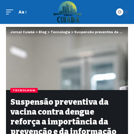
Aa
Jornal Cuiabá
>
Blog
>
Tecnologia
>
Suspensão preventiva da vacina contra dengue reforça a importância da prevenção e da informação em Cuiabá
TECNOLOGIA
Suspensão preventiva da
vacina contra dengue
reforça a importância da
prevenção e da informação