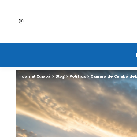
Jornal Cuiabá
>
Blog
>
Política
>
Câmara de Cuiabá deb