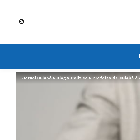
Jornal Cuiabá
>
Blog
>
Política
>
Prefeito de Cuiabá é 