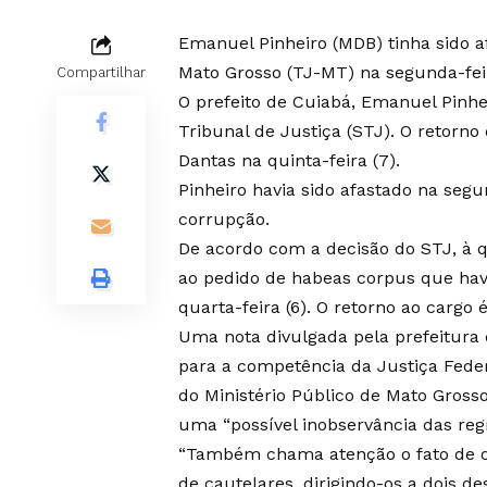
Emanuel Pinheiro (MDB) tinha sido a
Mato Grosso (TJ-MT) na segunda-feir
Compartilhar
O prefeito de Cuiabá, Emanuel Pinhe
Tribunal de Justiça (STJ). O retorno 
Dantas na quinta-feira (7).
Pinheiro havia sido afastado na segu
corrupção.
De acordo com a decisão do STJ, à q
ao pedido de habeas corpus que havi
quarta-feira (6). O retorno ao cargo 
Uma nota divulgada pela prefeitura 
para a competência da Justiça Fede
do Ministério Público de Mato Gros
uma “possível inobservância das reg
“Também chama atenção o fato de o
de cautelares, dirigindo-os a dois