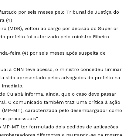
fastado por seis meses pelo Tribunal de Justiça do
a (4)
iro (MDB), voltou ao cargo por decisão do Superior
do prefeito foi autorizado pelo ministro Ribeiro
nda-feira (4) por seis meses após suspeita de
ual a CNN teve acesso, o ministro concedeu liminar
a sido apresentado pelos advogados do prefeito na
é imediato.
de Cuiabá informa, ainda, que o caso deve passar
ral. O comunicado também traz uma crítica à ação
so (MP-MT), caracterizada pelo desembargador como
ras processuais”.
 MP-MT ter formulado dois pedidos de aplicações
 desembargadores diferentes e pautando-se na mesma