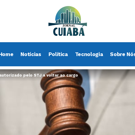
Home
Notícias
Política
Tecnologia
Sobre Nó
autorizado pelo STJ a voltar ao cargo