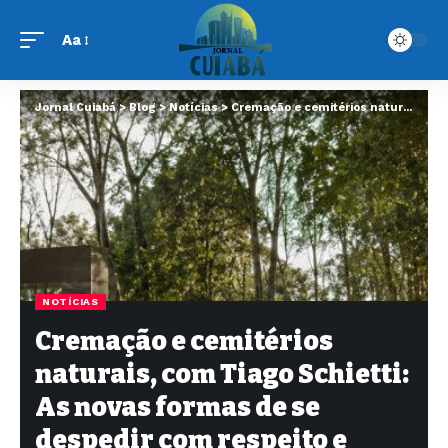
Aa
Jornal Cuiabá
>
Blog
>
Notícias
>
Cremação e cemitérios naturais, com Tiago Schietti: As novas formas de se despedir com respeito e consciência
NOTÍCIAS
Cremação e cemitérios
naturais, com Tiago Schietti:
As novas formas de se
despedir com respeito e