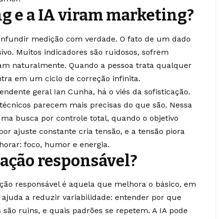
 e a IA viram marketing?
onfundir medição com verdade. O fato de um dado
sivo. Muitos indicadores são ruidosos, sofrem
riam naturalmente. Quando a pessoa trata qualquer
ra em um ciclo de correção infinita.
ndente geral Ian Cunha, há o viés da sofisticação.
técnicos parecem mais precisas do que são. Nessa
uma busca por controle total, quando o objetivo
por ajuste constante cria tensão, e a tensão piora
orar: foco, humor e energia.
zação responsável?
ação responsável é aquela que melhora o básico, em
a ajuda a reduzir variabilidade: entender por que
 são ruins, e quais padrões se repetem. A IA pode