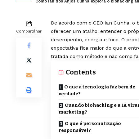
Como Ian dos Anjos Cunha explora o biohacking al
De acordo com o CEO Ian Cunha, o 
oferecer um atalho: entender o próp
Compartilhar
desempenho, energia e foco. O prob
expectativa fica maior do que a entr
tratada como método e não como fa
Contents
O que a tecnologia faz bem de
verdade?
Quando biohacking e a IA vir
marketing?
O que é personalização
responsável?