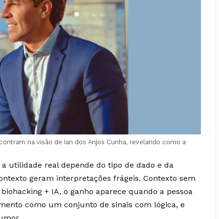
 encontram na visão de Ian dos Anjos Cunha, revelando como a
 utilidade real depende do tipo de dado e da
ontexto geram interpretações frágeis. Contexto sem
e biohacking + IA, o ganho aparece quando a pessoa
amento como um conjunto de sinais com lógica, e
umor.