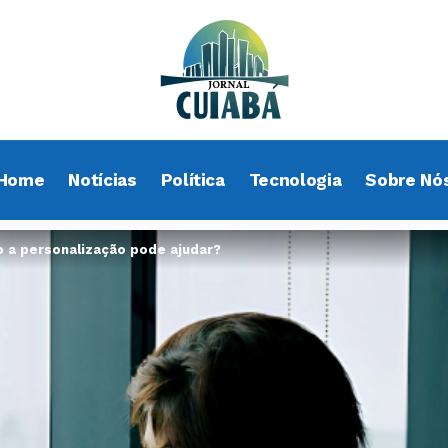
Home
Notícias
Política
Tecnologia
Sobre Nó
o a personalização pode ajudar?