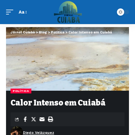
Aa
Jornal Cuiabá
>
Blog
>
Política
>
Calor Intenso em Cuiabá
POLÍTICA
Calor Intenso em Cuiabá
Diego Velázquez