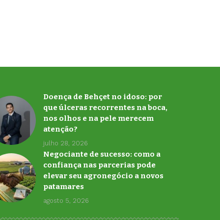
Doença de Behçet no idoso: por
que úlceras recorrentes na boca,
nos olhos e na pele merecem
atenção?
julho 28, 2026
Negociante de sucesso: como a
confiança nas parcerias pode
elevar seu agronegócio a novos
patamares
agosto 5, 2026