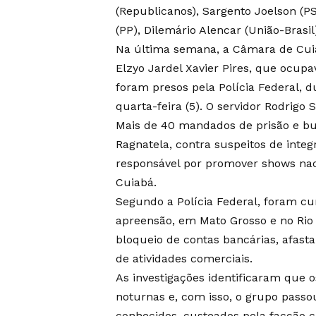
(Republicanos), Sargento Joelson (PS
(PP), Dilemário Alencar (União-Brasil
Na última semana, a Câmara de Cuia
Elzyo Jardel Xavier Pires, que ocup
foram presos pela Polícia Federal, 
quarta-feira (5). O servidor Rodrigo
Mais de 40 mandados de prisão e b
Ragnatela, contra suspeitos de inte
responsável por promover shows nac
Cuiabá.
Segundo a Polícia Federal, foram c
apreensão, em Mato Grosso e no Rio 
bloqueio de contas bancárias, afast
de atividades comerciais.
As investigações identificaram que 
noturnas e, com isso, o grupo passo
conhecidos, custeados pela facção