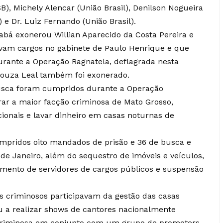
B), Michely Alencar (União Brasil), Denilson Nogueira
) e Dr. Luiz Fernando (União Brasil).
bá exonerou Willian Aparecido da Costa Pereira e
avam cargos no gabinete de Paulo Henrique e que
durante a Operação Ragnatela, deflagrada nesta
 Souza Leal também foi exonerado.
usca foram cumpridos durante a Operação
grar a maior facção criminosa de Mato Grosso,
ionais e lavar dinheiro em casas noturnas de
umpridos oito mandados de prisão e 36 de busca e
de Janeiro, além do sequestro de imóveis e veículos,
amento de servidores de cargos públicos e suspensão
os criminosos participavam da gestão das casas
u a realizar shows de cantores nacionalmente
 criminosa em conjunto com um grupo de promoters.