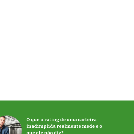
O que o rating de uma carteira
inadimplida realmente mede e o
que ele não diz?