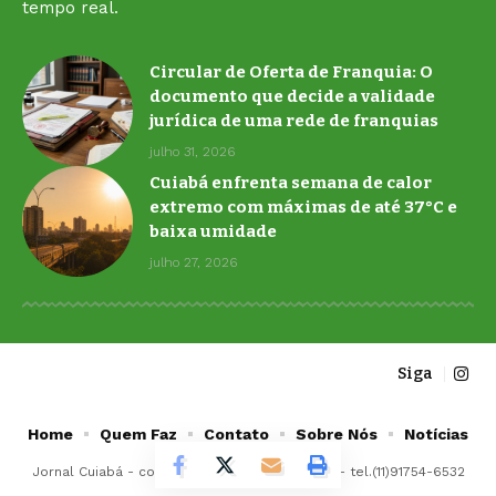
tempo real.
Circular de Oferta de Franquia: O
documento que decide a validade
jurídica de uma rede de franquias
julho 31, 2026
Cuiabá enfrenta semana de calor
extremo com máximas de até 37°C e
baixa umidade
julho 27, 2026
Siga
Home
Quem Faz
Contato
Sobre Nós
Notícias
Jornal Cuiabá -
contato@jornalcuiaba.com.br
- tel.(11)91754-6532