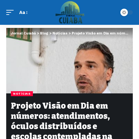
Aa
Jornal Cuiabá
>
Blog
>
Notícias
>
Projeto Visão em Dia em números: atendimentos, óculos distribuídos e escolas contempladas na região do Alto Tietê
NOTÍCIAS
Projeto Visão em Dia em
números: atendimentos,
óculos distribuídos e
escolas contempladas na