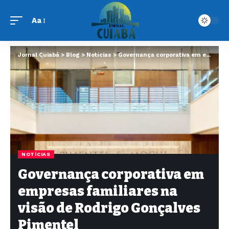
Aa
Jornal Cuiabá
>
Blog
>
Notícias
>
Governança corporativa em empresas familiares na visão de Rodrigo Gonçalves Pimentel
NOTÍCIAS
Governança corporativa em
empresas familiares na
visão de Rodrigo Gonçalves
Pimentel