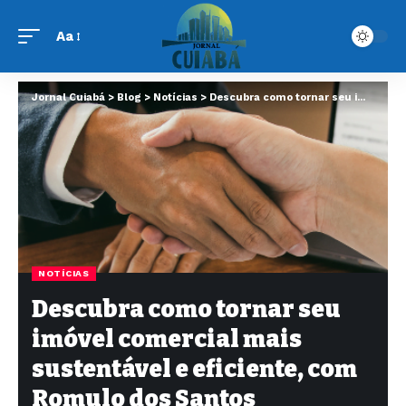
Aa
Jornal Cuiabá
>
Blog
>
Notícias
>
Descubra como tornar seu imóvel comercial mais sustentável e eficiente, com Romulo dos Santos Gonçalves
NOTÍCIAS
Descubra como tornar seu
imóvel comercial mais
sustentável e eficiente, com
Romulo dos Santos