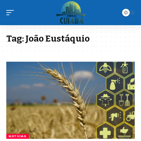
Tag:
João Eustáquio
NOTÍCIAS