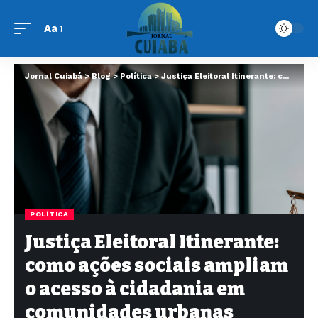
Aa
Jornal Cuiabá
>
Blog
>
Política
>
Justiça Eleitoral Itinerante: como ações sociais ampliam o acesso à cidadania em comunidades urbanas
POLÍTICA
Justiça Eleitoral Itinerante:
como ações sociais ampliam
o acesso à cidadania em
comunidades urbanas