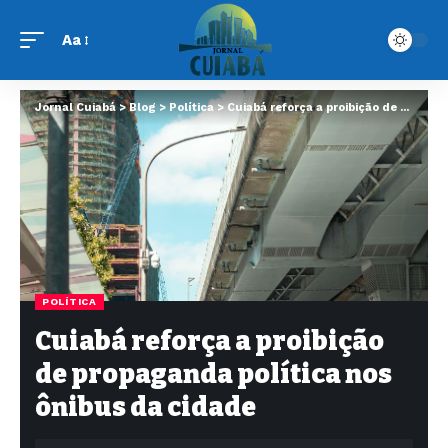
Aa
Jornal Cuiabá
>
Blog
>
Política
>
Cuiabá reforça a proibição de propaganda política nos ônibus da cidade
POLÍTICA
Cuiabá reforça a proibição
de propaganda política nos
ônibus da cidade