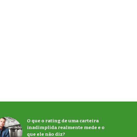
O que o rating de uma carteira
inadimplida realmente mede e o
que ele não diz?