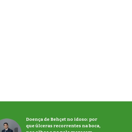
Doença de Behçet no idoso: por
que úlceras recorrentes na boca,