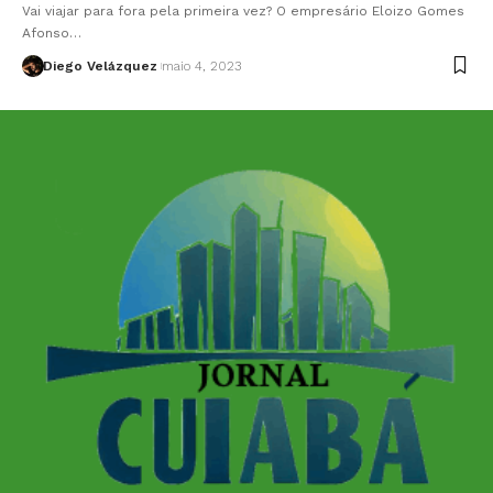
Vai viajar para fora pela primeira vez? O empresário Eloizo Gomes
Afonso…
Diego Velázquez
maio 4, 2023